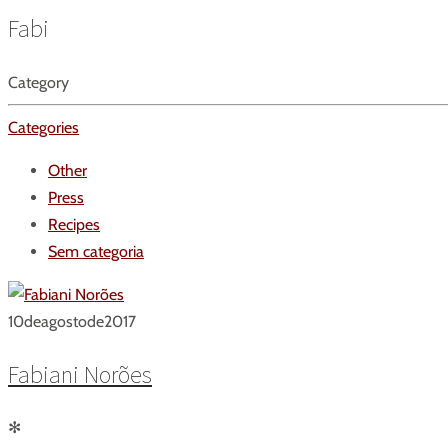
Fabi
Category
Categories
Other
Press
Recipes
Sem categoria
10
de
agosto
de
2017
Fabiani Norões
✻